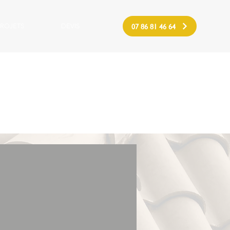
07 86 81 46 64
PROJETS
DEVIS